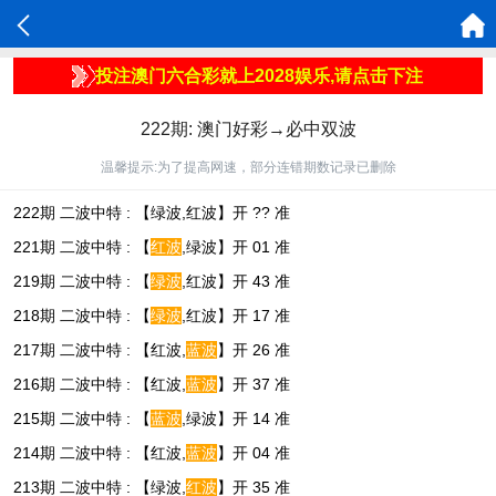
投注澳门六合彩就上2028娱乐,请点击下注
222期: 澳门好彩→必中双波
温馨提示:为了提高网速，部分连错期数记录已删除
222期 二波中特 : 【绿波,红波】开 ?? 准
221期 二波中特 : 【
红波
,绿波】开 01 准
219期 二波中特 : 【
绿波
,红波】开 43 准
218期 二波中特 : 【
绿波
,红波】开 17 准
217期 二波中特 : 【红波,
蓝波
】开 26 准
216期 二波中特 : 【红波,
蓝波
】开 37 准
215期 二波中特 : 【
蓝波
,绿波】开 14 准
214期 二波中特 : 【红波,
蓝波
】开 04 准
213期 二波中特 : 【绿波,
红波
】开 35 准