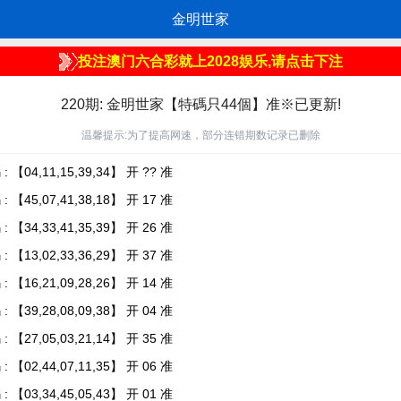
金明世家
投注澳门六合彩就上2028娱乐,请点击下注
220期: 金明世家【特碼只44個】准※已更新!
温馨提示:为了提高网速，部分连错期数记录已删除
【04,11,15,39,34】 开 ?? 准
【45,07,41,38,18】 开 17 准
【34,33,41,35,39】 开 26 准
【13,02,33,36,29】 开 37 准
【16,21,09,28,26】 开 14 准
【39,28,08,09,38】 开 04 准
【27,05,03,21,14】 开 35 准
【02,44,07,11,35】 开 06 准
【03,34,45,05,43】 开 01 准