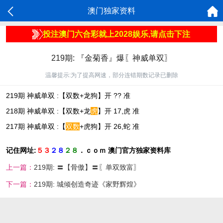
澳门独家资料
投注澳门六合彩就上2028娱乐,请点击下注
219期: 『金菊香』爆〖神威单双〗
温馨提示:为了提高网速，部分连错期数记录已删除
219期 神威单双 :【双数+龙狗】开 ?? 准
218期 神威单双 :【双数+龙
虎
】开 17,虎 准
217期 神威单双 :【
双数
+虎狗】开 26,蛇 准
记住网址:
５３
２８
２８
．ｃｏｍ 澳门官方独家资料库
上一篇：
219期: 〓【骨傲】〓〖单双致富〗
下一篇：
219期: 城倾创造奇迹《家野辉煌》