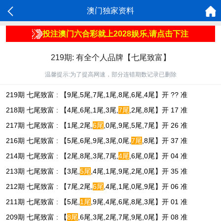
澳门独家资料
投注澳门六合彩就上2028娱乐,请点击下注
219期: 有全个人品牌【七尾致富】
温馨提示:为了提高网速，部分连错期数记录已删除
219期 七尾致富 : 【9尾,5尾,7尾,1尾,8尾,6尾,4尾】开 ?? 准
218期 七尾致富 : 【4尾,6尾,1尾,3尾,
7尾
,2尾,8尾】开 17 准
217期 七尾致富 : 【1尾,2尾,
6尾
,0尾,9尾,5尾,7尾】开 26 准
216期 七尾致富 : 【5尾,6尾,9尾,3尾,0尾,
7尾
,8尾】开 37 准
214期 七尾致富 : 【2尾,8尾,3尾,7尾,
4尾
,6尾,0尾】开 04 准
213期 七尾致富 : 【3尾,
5尾
,4尾,1尾,9尾,2尾,0尾】开 35 准
212期 七尾致富 : 【7尾,2尾,
6尾
,4尾,1尾,0尾,9尾】开 06 准
211期 七尾致富 : 【5尾,
1尾
,9尾,4尾,6尾,8尾,3尾】开 01 准
209期 七尾致富 : 【
8尾
,6尾,3尾,2尾,7尾,9尾,0尾】开 08 准