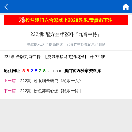
投注澳门六合彩就上2028娱乐,请点击下注
222期: 配方金牌彩料『九肖中特』
温馨提示:为了提高网速，部分连错期数记录已删除
222期 金牌九肖中特 :【虎鼠羊猪马龙狗鸡猴】 开 ?? 准
记住网址:
５３
２８
２８
．ｃｏｍ 澳门官方独家资料库
上一篇：
222期: 过眼烟云研究《绝杀一头》
下一篇：
222期: 粉色棼精心选【稳杀一肖】